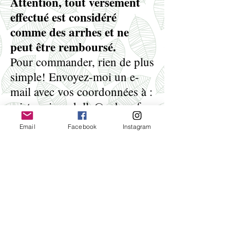
Attention, tout versement
effectué est considéré
comme des arrhes et ne
peut être remboursé.
Pour commander, rien de plus
simple! Envoyez-moi un e-
mail avec vos coordonnées à :
misterminoudolls@yahoo.fr
et je vous répondrai le plus
Email
Facebook
Instagram
vite possible.
Attention !Ceci est une
précommande : vous recevrez
votre BJD environ quatre à 6
mois après avoir commandé.